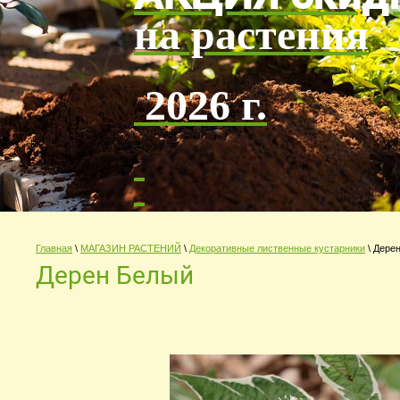
на растения
2026 г.
Главная
\
МАГАЗИН РАСТЕНИЙ
\
Декоративные лиственные кустарники
\ Дере
Дерен Белый